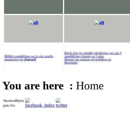
Κάντε όλες τις εργασίες κλεισίματος για
μία ή
Μάθετε περισσότερα για το νέο πακέτο
περισσότερες εταιρίες με 1 κλικ.
εφαρμογών της
Eurosoft
Ιδανικό για ομίλους επιχειρήσεων με
θυγατρικές
You are here :
Home
Ακολουθήστε
μας στο